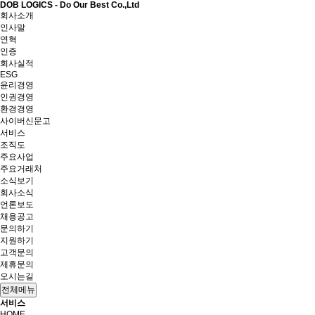
DOB LOGICS - Do Our Best Co.,Ltd
회사소개
인사말
연혁
인증
회사실적
ESG
윤리경영
인권경영
환경경영
사이버신문고
서비스
조직도
주요사업
주요거래처
소식보기
회사소식
언론보도
채용공고
문의하기
지원하기
고객문의
제휴문의
오시는길
전체메뉴
서비스
HOME