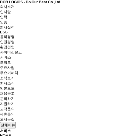
DOB LOGICS - Do Our Best Co.,Ltd
회사소개
인사말
연혁
인증
회사실적
ESG
윤리경영
인권경영
환경경영
사이버신문고
서비스
조직도
주요사업
주요거래처
소식보기
회사소식
언론보도
채용공고
문의하기
지원하기
고객문의
제휴문의
오시는길
전체메뉴
서비스
HOME