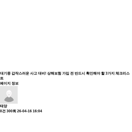
문의하기
회사소개
ESG
서비스
소식보기
문의하기
고객문의
지원하기
고객문의
제휴문의
오시는길
대기중
갑작스러운 사고 대비! 상해보험 가입 전 반드시 확인해야 할 3가지 체크리스
트
페이지 정보
태양
0건
300회
26-04-16 16:04