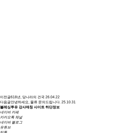
이전글
618년, 당나라의 건국
26.04.22
다음글
안녕하세요, 물류 문의드립니다.
25.10.31
블레싱투유 강사매칭 사이트 하단정보
네이버 카페
카카오톡 채널
네이버 블로그
유튜브
틱톡