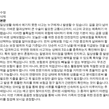
수정
삭제
본문
일상생활 속에서 예기치 못한 사고는 누구에게나 발생할 수 있습니다. 길을 걷다 넘어
지는 가벼운 찰과상부터 큰 수술이 필요한 교통사고까지, 사고의 규모는 예측하기 어
렵습니다. 이러한 불확실한 미래의 위험에 대비하기 위해 가장 기본이 되는 금융 상품
이 바로 상해보험입니다. 오늘은 나를 위한 든든한 안전장치인 상해보험을 똑똑하게
선택하는 방법을 알아보겠습니다. 먼저 상해보험 가입 시 가장 중요하게 살펴봐야 할
요소는 보장 범위와 지급 기준입니다. 단순히 사고가 났을 때 비용을 지급받는 것을 넘
어, '급격하고도 우연한 외래의 사고'라는 상해의 3요소를 충족하는지 확인해야 합니
다. 특히 많은 분이 혼동하시는 질병과의 차이점을 명확히 인지하고, 일상생활 중 발생
가능한 다양한 골절이나 화상 등에 대해 실질적인 혜택을 받을 수 있도록 특약을 구성
하는 것이 핵심입니다. 또한, 보험료의 경제성도 빼놓을 수 없는 부분입니다. 무조건
비싼 보험이 좋은 것이 아니라, 본인의 직업군이나 평소 활동량에 맞춰 적절한 보장 금
액을 설정해야 합니다. 이때 전문가와의 보험상담 과정을 거치면 더욱 효율적인 설계
가 가능합니다. 자신의 연령대와 건강 상태에 최적화된 상품을 비교 분석함으로써 불
필요한 지출을 줄이고 꼭 필요한 보장만 골라 담는 지혜가 필요합니다. 마지막으로 사
고 발생 후 원활한 처리를 위해 보험금 청구 절차가 간편한지 확인하는 것이 좋습니다.
최근에는 모바일 앱 등을 통해 증빙 서류를 제출하면 신속하게 심사가 이루어지는 추
세입니다. 사고는 예고 없이 찾아오지만, 준비된 사람에게는 그 충격이 덜하기 마련입
니다. 이번 기회에 꼼꼼한 보험상담을 통해 나와 우리 가족의 안전을 위한 든든한 울타
리를 점검해 보시길 권장합니다.