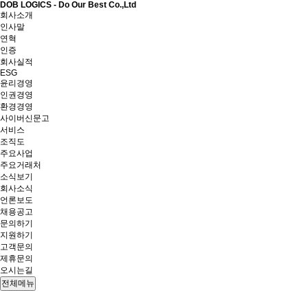
DOB LOGICS - Do Our Best Co.,Ltd
회사소개
인사말
연혁
인증
회사실적
ESG
윤리경영
인권경영
환경경영
사이버신문고
서비스
조직도
주요사업
주요거래처
소식보기
회사소식
언론보도
채용공고
문의하기
지원하기
고객문의
제휴문의
오시는길
전체메뉴
HOME